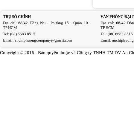
TRỤ SỞ CHÍNH
VĂN PHÒNG ĐẠI 
Địa chỉ: 68/42 Đồng Nai - Phường 15 - Quận 10 -
Địa chỉ: 68/42 Đồ
TP.HCM
TP.HCM
Tel: (08) 6683 8515
Tel: (08) 6683 8515
Email:
anchiphuongcompany@gmail.com
Email:
anchiphuon
Copyright © 2016 - Bản quyền thuộc về Công ty TNHH TM DV An Ch