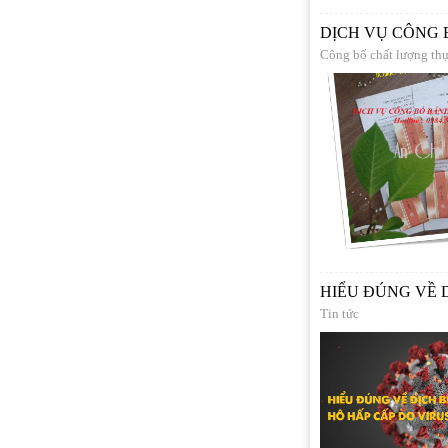
DỊCH VỤ CÔNG
Công bố chất lượng th
HIỂU ĐÚNG VỀ 
Tin tức