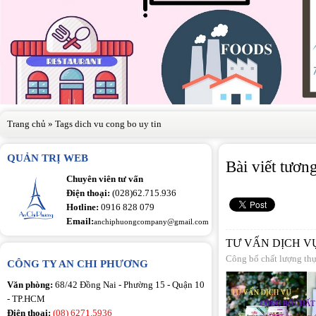
Trang chủ
»
Tags dich vu cong bo uy tin
QUẢN TRỊ WEB
Bài viết tươn
Chuyên viên tư vấn
Điện thoại:
(028)62.715.936
Hotline:
0916 828 079
Email:
anchiphuongcompany@gmail.com
TƯ VẤN DỊCH V
Công bố chất lượng th
CÔNG TY AN CHI PHƯƠNG
Văn phòng:
68/42 Đồng Nai - Phường 15 - Quận 10
- TP.HCM
Điện thoại:
(08) 6271.5936