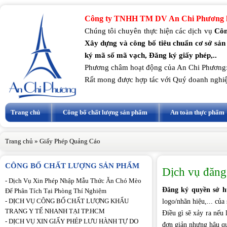
Công ty TNHH TM DV An Chi Phương k
Chúng tôi chuyên thực hiện các dịch vụ
Côn
Xây dựng và công bố tiêu chuẩn cơ sở sản
ký mã số mã vạch, Đăng ký giấy phép,..
Phương châm hoạt động của An Chi Phương
Rất mong được hợp tác với Quý doanh nghi
Trang chủ
Công bố chất lượng sản phẩm
An toàn thực phẩm
Trang chủ
»
Giấy Phép Quảng Cáo
CÔNG BỐ CHẤT LƯỢNG SẢN PHẨM
Dịch vụ đăng 
-
Dịch Vụ Xin Phép Nhập Mẫu Thức Ăn Chó Mèo
Đăng ký quyền sở hữ
Để Phân Tích Tại Phòng Thí Nghiệm
-
DỊCH VỤ CÔNG BỐ CHẤT LƯỢNG KHẨU
logo/nhãn hiệu,... của
TRANG Y TẾ NHANH TẠI TP.HCM
Điều gì sẽ xảy ra nếu 
-
DỊCH VỤ XIN GIẤY PHÉP LƯU HÀNH TỰ DO
đơn giản nhưng hậu qu