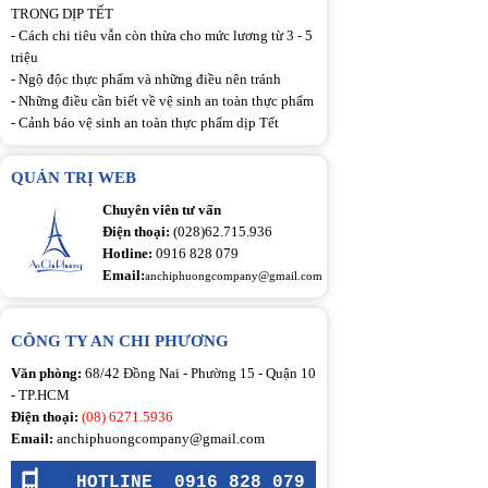
TRONG DỊP TẾT
-
Cách chi tiêu vẫn còn thừa cho mức lương từ 3 - 5
triệu
-
Ngộ độc thực phẩm và những điều nên tránh
-
Những điều cần biết về vệ sinh an toàn thực phẩm
-
Cảnh báo vệ sinh an toàn thực phẩm dịp Tết
QUẢN TRỊ WEB
Chuyên viên tư vấn
Điện thoại:
(028)62.715.936
Hotline:
0916 828 079
Email:
anchiphuongcompany@gmail.com
CÔNG TY AN CHI PHƯƠNG
Văn phòng:
68/42 Đồng Nai - Phường 15 - Quận 10
- TP.HCM
Điện thoại:
(08) 6271.5936
Email:
anchiphuongcompany@gmail.com
HOTLINE
0916 828 079