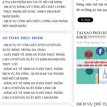
(CFS) SẢN PHẨM BIA TẠI TP. HỒ CHÍ MINH
Đừng chần chừ hãy li
-
DỊCH VỤ ĐĂNG KÝ CÔNG BỐ CHẤT LƯỢNG
hồ sơ Đăng ký bản qu
"THỰC PHẨM BỔ SUNG: WHEY PROTEIN"
NHẬP KHẨU
-
DỊCH VỤ CÔNG BỐ CHẤT LƯỢNG SẢN PHẨM
NẾN NHẬP KHẨU
TẠI SAO PHẢI 
KHỎE???????????
AN TOÀN THỰC PHẨM
Giấy Phép Quảng Cáo
-
DỊCH VỤ TƯ VẤN GIẤY ATTP CƠ SỞ SẢN
XUẤT ĐÔNG TRÙNG HẠ THẢO
-
GIẤY PHÉP VỆ SINH AN TOÀN THỰC PHẨM
CHO CƠ SỞ SẢN XUẤT VÀ KINH DOANH DẦU
THỰC VẬT
-
ĐĂNG KÝ VỆ SINH AN TOÀN THỰC PHẨM
DỊCH VỤ ĂN UỐNG: QUÁN BAR TẠI THÀNH
PHỐ HỒ CHÍ MINH
-
ĐĂNG KÝ VỆ SINH AN TOÀN THỰC PHẨM
CHO CƠ SỞ SẢN XUẤT NẤM LINH CHI
-
ĐĂNG KÝ VỆ SINH AN TOÀN THỰC PHẨM
CHO CƠ SỞ SẢN XUẤT BỘT LÀM BÁNH
DỊCH VỤ THỦ T