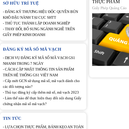
THỰC PHẨM
SỞ HỮU TRÍ TUỆ
Giấy Phép Quảng Cáo
-
ĐĂNG KÝ THƯƠNG HIỆU ĐỘC QUYỀN BÚN
KHÔ ĐẬU NÀNH TẠI CỤC SHTT
-
THỦ TỤC THÀNH LẬP DOANH NGHIỆP
-
THAY ĐỔI, BỔ SUNG NGÀNH NGHỀ TRÊN
GIẤY PHÉP KINH DOANH
ĐĂNG KÝ MÃ SỐ MÃ VẠCH
-
DỊCH VỤ ĐĂNG KÝ MÃ SỐ MÃ VẠCH GS1
NHANH TRONG 7 NGÀY
-
CÁCH CẬP NHẬT THÔNG TIN SẢN PHẨM
TRÊN HỆ THỐNG GS1 VIỆT NAM
-
Cấp mới GCN sử dụng mã số, mã vạch dành cho
các đối tượng nào?
-
Thủ tục đăng ký cấp thêm mã số, mã vạch 2023
-
Làm thế nào để thực hiện thay đổi nội dung Giấy
chứng nhận mã số mã vạch?
TIN TỨC
-
LỰA CHỌN THỰC PHẨM, BÁNH KẸO AN TOÀN