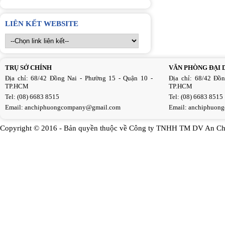
LIÊN KẾT WEBSITE
TRỤ SỞ CHÍNH
VĂN PHÒNG ĐẠI 
Địa chỉ: 68/42 Đồng Nai - Phường 15 - Quận 10 -
Địa chỉ: 68/42 Đồ
TP.HCM
TP.HCM
Tel: (08) 6683 8515
Tel: (08) 6683 8515
Email:
anchiphuongcompany@gmail.com
Email:
anchiphuon
Copyright © 2016 - Bản quyền thuộc về Công ty TNHH TM DV An Ch