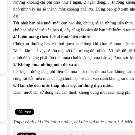
Những khoảng chi phí nhỏ như 1 ngàn, 2 ngàn đồng,… thường không
nhỏ như vậy lại sẽ thành một khoảng phí lớn. Đừng bao giờ xem nhẹ
đại”
Tốt nhất bạn nên nuôi một con heo đất, chúng sẽ ăn những tiền thừa
chú heo này sẽ trở nên béo ú, đây cũng là cách để bạn tiết kiệm được m
4/ Luôn mang theo 1 chai nước bên mình:
Chúng ta thường hay có thói quen ra đường khi khát sẽ mua một cha
Nhiều lần như vậy sẽ tốn một số tiền tương đối nhiều. Vì thế, để tiế
mình để không phải tốn tiền mua chai khác lại vừa bảo vệ được sức kh
5/ Không mua những món đồ xa xỉ:
tiết kiệm, đừng lãng phí tiền để mua một món đồ mà bạn không cần 
cũng rất đắt, nếu mua chúng chính bạn sẽ lâm vào cảnh không xu dính t
6/ Hạn chế đến mức thấp nhất việc sử dung điện nước:
Điện, nước chỉ sử dụng nếu cần thiết, không dùng một cách lãng phí
Tags:
cách chi tiêu hàng ngày
,
chi tiêu với mức lương 3-5 triệu