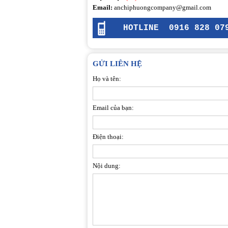
Email:
anchiphuongcompany@gmail.com
HOTLINE
0916 828 07
GỬI LIÊN HỆ
Họ và tên:
Email của bạn:
Điện thoại:
Nội dung: