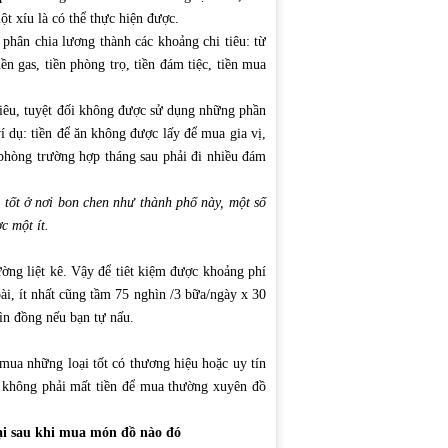
ột xíu là có thể thực hiện được.
 phân chia lương thành các khoảng chi tiêu: từ
iền gas, tiền phòng trọ, tiền đám tiệc, tiền mua
 tiêu, tuyệt đối không được sử dụng những phần
ví dụ: tiền để ăn không được lấy để mua gia vị,
u phòng trường hợp tháng sau phải đi nhiều đám
 tốt ở nơi bon chen như thành phố này, một số
c một ít.
ờng liệt kê. Vậy để tiêt kiệm được khoảng phí
oài, ít nhất cũng tầm 75 nghìn /3 bữa/ngày x 30
ìn đồng nếu bạn tự nấu.
mua những loại tốt có thương hiệu hoặc uy tín
à không phải mất tiền để mua thường xuyên đồ
lại sau khi mua món đồ nào đó