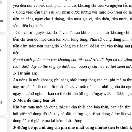
rõ
yếu đều nói về biết cách phân chia các khoảng chi tiêu và nguyên tắc m
-
Công việc đầu tiên sau khi nhận được lương với mức 3-5 triệu đó là
tiền ăn hàng ngày cho 1 tháng, tiền mua gia vị, tiền điện, tiền nước, t
ng
sắm, tiền học thêm,….
-
Còn về sự nguyên tắc đó là vấn đề sau khi phân chia các khoảng chi
tiền chi tiêu đó một cách lộn xộn, lung tung. Phải sử dụng đúng phí, 
tiền đám tiệc: nếu tháng đó không có tiệc thì để lại chi vào tháng sa
o
tiệc.
Ngoài cách phân chia các khoảng chi tiêu như trên để bạn có thể sống
cách dưới đây có thể sẽ giúp được bạn quản lý chi tiêu và tiết kiệm đượ
1/ Tự nấu ăn:
Ăn uống là một khoảng phí nặng nhất trong tổng các chi phí mà ta thư
này, tự nấu ăn là cách tốt nhất. Thay vì mất tiền cho những bữa ăn ng
ngày = 2250 nghìn , bạn có thể chỉ tốn 50 nghìn/ngày x 30 = 1500 ngh
2/ Mua đồ dùng loại tốt:
M
Khi bạn mua một đồ dùng thật sự cần thiết cho bản thân, bạn nên tìm 
bởi việc sử dụng đồ tốt tuy có đắt nhưng bạn sẽ sử dụng được lâu v
dùng đó với giá rẻ mà lại kém chất lượng.
3/ Đừng bỏ qua những chi phí nhỏ nhất cũng như số tiền lẻ thừa 