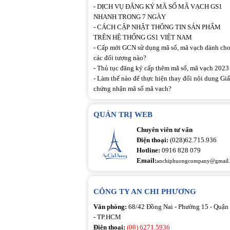
-
DỊCH VỤ ĐĂNG KÝ MÃ SỐ MÃ VẠCH GS1
NHANH TRONG 7 NGÀY
-
CÁCH CẬP NHẬT THÔNG TIN SẢN PHẨM
TRÊN HỆ THỐNG GS1 VIỆT NAM
-
Cấp mới GCN sử dụng mã số, mã vạch dành ch
các đối tượng nào?
-
Thủ tục đăng ký cấp thêm mã số, mã vạch 2023
-
Làm thế nào để thực hiện thay đổi nội dung Gi
chứng nhận mã số mã vạch?
QUẢN TRỊ WEB
Chuyên viên tư vấn
Điện thoại:
(028)62.715.936
Hotline:
0916 828 079
Email:
anchiphuongcompany@gmail
CÔNG TY AN CHI PHƯƠNG
Văn phòng:
68/42 Đồng Nai - Phường 15 - Quận
- TP.HCM
Điện thoại:
(08) 6271.5936