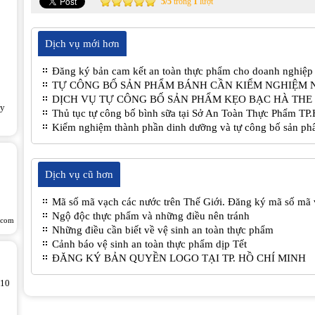
5
/
5
trong
1
lượt
Dịch vụ mới hơn
o
Đăng ký bản cam kết an toàn thực phẩm cho doanh nghiệp
TỰ CÔNG BỐ SẢN PHẨM BÁNH CẦN KIỂM NGHIỆM 
DỊCH VỤ TỰ CÔNG BỐ SẢN PHẨM KẸO BẠC HÀ THE 
ấy
Thủ tục tự công bố bình sữa tại Sở An Toàn Thực Phẩm T
Kiểm nghiệm thành phần dinh dưỡng và tự công bố sản ph
Dịch vụ cũ hơn
Mã số mã vạch các nước trên Thế Giới. Đăng ký mã số mã 
Ngộ độc thực phẩm và những điều nên tránh
.com
Những điều cần biết về vệ sinh an toàn thực phẩm
Cảnh báo vệ sinh an toàn thực phẩm dịp Tết
ĐĂNG KÝ BẢN QUYỀN LOGO TẠI TP. HỒ CHÍ MINH
 10