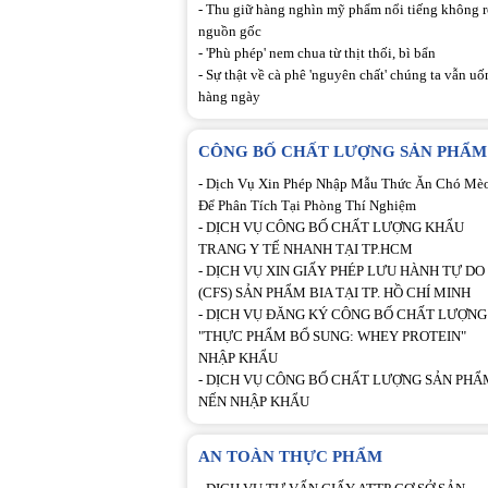
-
Thu giữ hàng nghìn mỹ phẩm nổi tiếng không 
nguồn gốc
-
'Phù phép' nem chua từ thịt thối, bì bẩn
-
Sự thật về cà phê 'nguyên chất' chúng ta vẫn uố
hàng ngày
CÔNG BỐ CHẤT LƯỢNG SẢN PHẨM
-
Dịch Vụ Xin Phép Nhập Mẫu Thức Ăn Chó Mè
Để Phân Tích Tại Phòng Thí Nghiệm
-
DỊCH VỤ CÔNG BỐ CHẤT LƯỢNG KHẨU
TRANG Y TẾ NHANH TẠI TP.HCM
-
DỊCH VỤ XIN GIẤY PHÉP LƯU HÀNH TỰ DO
(CFS) SẢN PHẨM BIA TẠI TP. HỒ CHÍ MINH
-
DỊCH VỤ ĐĂNG KÝ CÔNG BỐ CHẤT LƯỢNG
"THỰC PHẨM BỔ SUNG: WHEY PROTEIN"
NHẬP KHẨU
-
DỊCH VỤ CÔNG BỐ CHẤT LƯỢNG SẢN PHẨ
NẾN NHẬP KHẨU
AN TOÀN THỰC PHẨM