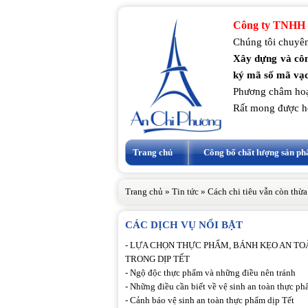
Công ty TNHH 
Chúng tôi chuyên
Xây dựng và côn
ký mã số mã vạc
Phương châm hoạ
Rất mong được h
Trang chủ
Công bố chất lượng sản p
Trang chủ
»
Tin tức
»
Cách chi tiêu vẫn còn thừa
CÁC DỊCH VỤ NỔI BẬT
-
LỰA CHỌN THỰC PHẨM, BÁNH KẸO AN TO
TRONG DỊP TẾT
-
Ngộ độc thực phẩm và những điều nên tránh
-
Những điều cần biết về vệ sinh an toàn thực p
-
Cảnh báo vệ sinh an toàn thực phẩm dịp Tết