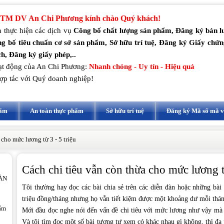
TM DV An Chi Phương kính chào Quý khách!
 thực hiện các dịch vụ
Công bố chất lượng sản phẩm, Đăng ký bản 
g bố tiêu chuẩn cơ sở sản phẩm, Sở hữu trí tuệ, Đăng ký Giấy chứ
h, Đăng ký giấy phép,..
t động của An Chi Phương:
Nhanh chóng - Uy tín - Hiệu quả
ợp tác với Quý doanh nghiệp!
hẩm
An toàn thực phẩm
Sở hữu trí tuệ
Đăng ký Mã số mã 
 cho mức lương từ 3 - 5 triệu
Cách chi tiêu vẫn còn thừa cho mức lương từ
ÀN
Tôi thường hay đọc các bài chia sẻ trên các diễn đàn hoặc những bài
triệu đồng/tháng nhưng họ vẫn tiết kiệm được một khoảng dư mỗi thán
hẩm
Mới đầu đọc nghe nói đến vấn đề chi tiêu với mức lương như vậy mà vẫn
Và tôi tìm đọc một số bài tương tự xem có khác nhau gì không, thì đa