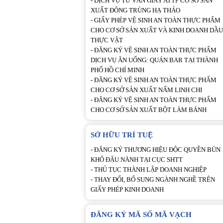
-
DỊCH VỤ TƯ VẤN GIẤY ATTP CƠ SỞ SẢN
XUẤT ĐÔNG TRÙNG HẠ THẢO
-
GIẤY PHÉP VỆ SINH AN TOÀN THỰC PHẨM
CHO CƠ SỞ SẢN XUẤT VÀ KINH DOANH DẦU
THỰC VẬT
-
ĐĂNG KÝ VỆ SINH AN TOÀN THỰC PHẨM
DỊCH VỤ ĂN UỐNG: QUÁN BAR TẠI THÀNH
PHỐ HỒ CHÍ MINH
-
ĐĂNG KÝ VỆ SINH AN TOÀN THỰC PHẨM
CHO CƠ SỞ SẢN XUẤT NẤM LINH CHI
-
ĐĂNG KÝ VỆ SINH AN TOÀN THỰC PHẨM
CHO CƠ SỞ SẢN XUẤT BỘT LÀM BÁNH
SỞ HỮU TRÍ TUỆ
-
ĐĂNG KÝ THƯƠNG HIỆU ĐỘC QUYỀN BÚN
KHÔ ĐẬU NÀNH TẠI CỤC SHTT
-
THỦ TỤC THÀNH LẬP DOANH NGHIỆP
-
THAY ĐỔI, BỔ SUNG NGÀNH NGHỀ TRÊN
GIẤY PHÉP KINH DOANH
ĐĂNG KÝ MÃ SỐ MÃ VẠCH