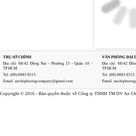
TRỤ SỞ CHÍNH
VĂN PHÒNG ĐẠI 
Địa chỉ: 68/42 Đồng Nai - Phường 15 - Quận 10 -
Địa chỉ: 68/42 Đồ
TP.HCM
TP.HCM
Tel: (08) 6683 8515
Tel: (08) 6683 8515
Email:
anchiphuongcompany@gmail.com
Email:
anchiphuon
Copyright © 2016 - Bản quyền thuộc về Công ty TNHH TM DV An Ch