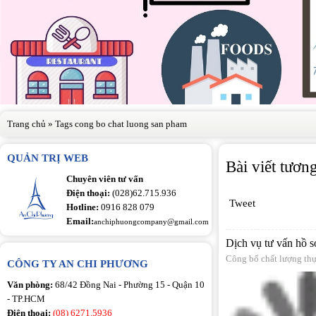
Trang chủ
»
Tags cong bo chat luong san pham
QUẢN TRỊ WEB
Bài viết tươn
Chuyên viên tư vấn
Điện thoại:
(028)62.715.936
Tweet
Hotline:
0916 828 079
Email:
anchiphuongcompany@gmail.com
Dịch vụ tư vấn hồ s
Công bố chất lượng th
CÔNG TY AN CHI PHƯƠNG
Văn phòng:
68/42 Đồng Nai - Phường 15 - Quận 10
- TP.HCM
Điện thoại:
(08) 6271.5936