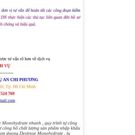
đơn vị tư vấn để hoàn tất các công đoạn
kiểm
DN thực hiện các thủ tục liên quan đến hồ sơ
h chóng và hiệu quả.
được tư vấn rõ hơn về dịch vụ
CH VỤ
---------
Ụ AN CHI PHƯƠNG
10, Tp. Hồ Chí Minh
 524 769
mail.com
se Monohydrate nhanh
,
quy trình tự công
ự công bố chất lượng sản phẩm nhập khẩu
pham duong Dextrose Monohydrate
,
tu