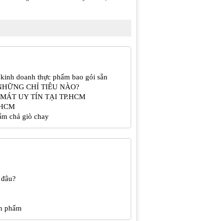
 kinh doanh thực phẩm bao gói sẵn
NHỮNG CHỈ TIÊU NÀO?
MÁT UY TÍN TẠI TP.HCM
P.HCM
ẩm chả giò chay
 đâu?
ản phẩm