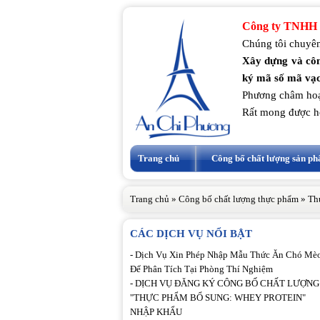
Công ty TNHH 
Chúng tôi chuyên
Xây dựng và côn
ký mã số mã vạc
Phương châm hoạ
Rất mong được h
Trang chủ
Công bố chất lượng sản p
Trang chủ
»
Công bố chất lượng thực phẩm
»
Th
CÁC DỊCH VỤ NỔI BẬT
-
Dịch Vụ Xin Phép Nhập Mẫu Thức Ăn Chó Mè
Để Phân Tích Tại Phòng Thí Nghiệm
-
DỊCH VỤ ĐĂNG KÝ CÔNG BỐ CHẤT LƯỢNG
"THỰC PHẨM BỔ SUNG: WHEY PROTEIN"
NHẬP KHẨU