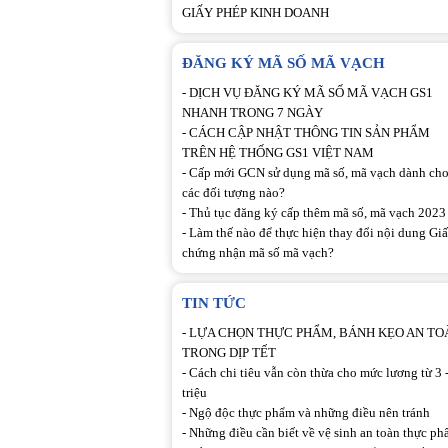
GIẤY PHÉP KINH DOANH
ĐĂNG KÝ MÃ SỐ MÃ VẠCH
-
DỊCH VỤ ĐĂNG KÝ MÃ SỐ MÃ VẠCH GS1
NHANH TRONG 7 NGÀY
-
CÁCH CẬP NHẬT THÔNG TIN SẢN PHẨM
TRÊN HỆ THỐNG GS1 VIỆT NAM
-
Cấp mới GCN sử dụng mã số, mã vạch dành ch
các đối tượng nào?
-
Thủ tục đăng ký cấp thêm mã số, mã vạch 2023
-
Làm thế nào để thực hiện thay đổi nội dung Gi
chứng nhận mã số mã vạch?
TIN TỨC
-
LỰA CHỌN THỰC PHẨM, BÁNH KẸO AN TO
TRONG DỊP TẾT
-
Cách chi tiêu vẫn còn thừa cho mức lương từ 3 -
triệu
-
Ngộ độc thực phẩm và những điều nên tránh
-
Những điều cần biết về vệ sinh an toàn thực p