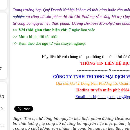
Trong trường hợp Quý Doanh Nghiệp không có thời gian hoặc cần một 
nghiệm
và công bố sản phẩm thì An Chi Phương sẵn sàng hỗ trợ Quý 
tự công bố nguyên liệu thực phẩm: Đường Dextrose Monohydrate nhan
>> Với thời gian thực hiện chỉ:
7 ngày làm việc
>> Mức chi phí tối ưu nhất.
>> Kèm theo đội ngũ tư vấn chuyên nghiệp.
o
Hãy liên hệ với chúng tôi qua thông tin bên dưới để 
THÔNG TIN LIÊN HỆ DỊ
ấy
--------------------- // ------------
CÔNG TY TNHH THƯƠNG MẠI DỊCH V
Địa chỉ: 68/42 Đồng Nai, Phường 15, Quận 
Hotline tư vấn miễn phí: 0984
ÀN
Email:
anchiphuongcompany@g
 5
Tags:
Thủ tục tự công bố nguyên liệu thực phẩm đường Dextro
bố chất lượng
,
tự công bố tự công bố nguyên liệu thực phẩm
,
t
hẩm
,
công bố chất lượng sản phẩm
,
tu cong bo nguyen lieu thuc 