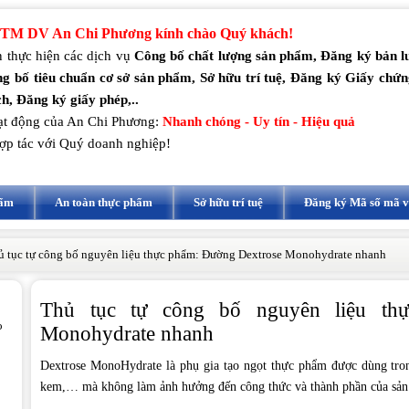
TM DV An Chi Phương kính chào Quý khách!
 thực hiện các dịch vụ
Công bố chất lượng sản phẩm, Đăng ký bản 
g bố tiêu chuẩn cơ sở sản phẩm, Sở hữu trí tuệ, Đăng ký Giấy chứ
h, Đăng ký giấy phép,..
t động của An Chi Phương:
Nhanh chóng - Uy tín - Hiệu quả
ợp tác với Quý doanh nghiệp!
hẩm
An toàn thực phẩm
Sở hữu trí tuệ
Đăng ký Mã số mã 
ủ tục tự công bố nguyên liệu thực phẩm: Đường Dextrose Monohydrate nhanh
Thủ tục tự công bố nguyên liệu th
o
Monohydrate nhanh
Dextrose MonoHydrate là phụ gia tạo ngọt thực phẩm được dùng trong
kem,… mà không làm ảnh hưởng đến công thức và thành phần của sả