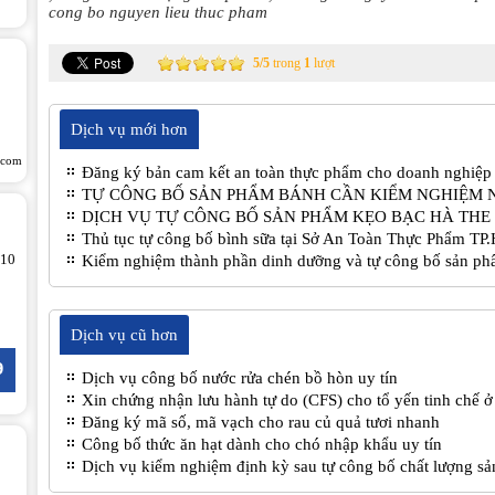
cong bo nguyen lieu thuc pham
5
/
5
trong
1
lượt
Dịch vụ mới hơn
.com
Đăng ký bản cam kết an toàn thực phẩm cho doanh nghiệp
TỰ CÔNG BỐ SẢN PHẨM BÁNH CẦN KIỂM NGHIỆM 
DỊCH VỤ TỰ CÔNG BỐ SẢN PHẨM KẸO BẠC HÀ THE 
Thủ tục tự công bố bình sữa tại Sở An Toàn Thực Phẩm T
 10
Kiểm nghiệm thành phần dinh dưỡng và tự công bố sản ph
Dịch vụ cũ hơn
9
Dịch vụ công bố nước rửa chén bồ hòn uy tín
Xin chứng nhận lưu hành tự do (CFS) cho tổ yến tinh chế ở
Đăng ký mã số, mã vạch cho rau củ quả tươi nhanh
Công bố thức ăn hạt dành cho chó nhập khẩu uy tín
Dịch vụ kiểm nghiệm định kỳ sau tự công bố chất lượng s