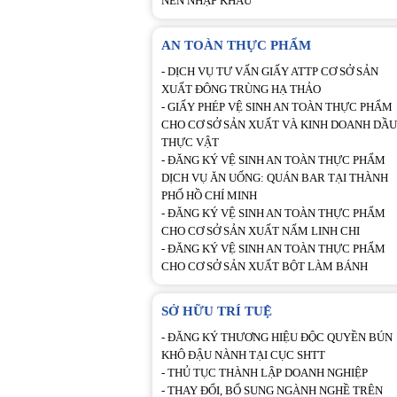
NẾN NHẬP KHẨU
AN TOÀN THỰC PHẨM
-
DỊCH VỤ TƯ VẤN GIẤY ATTP CƠ SỞ SẢN
XUẤT ĐÔNG TRÙNG HẠ THẢO
-
GIẤY PHÉP VỆ SINH AN TOÀN THỰC PHẨM
CHO CƠ SỞ SẢN XUẤT VÀ KINH DOANH DẦU
THỰC VẬT
-
ĐĂNG KÝ VỆ SINH AN TOÀN THỰC PHẨM
DỊCH VỤ ĂN UỐNG: QUÁN BAR TẠI THÀNH
PHỐ HỒ CHÍ MINH
-
ĐĂNG KÝ VỆ SINH AN TOÀN THỰC PHẨM
CHO CƠ SỞ SẢN XUẤT NẤM LINH CHI
-
ĐĂNG KÝ VỆ SINH AN TOÀN THỰC PHẨM
CHO CƠ SỞ SẢN XUẤT BỘT LÀM BÁNH
SỞ HỮU TRÍ TUỆ
-
ĐĂNG KÝ THƯƠNG HIỆU ĐỘC QUYỀN BÚN
KHÔ ĐẬU NÀNH TẠI CỤC SHTT
-
THỦ TỤC THÀNH LẬP DOANH NGHIỆP
-
THAY ĐỔI, BỔ SUNG NGÀNH NGHỀ TRÊN