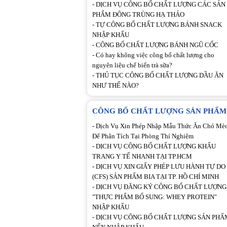
-
DỊCH VỤ CÔNG BỐ CHẤT LƯỢNG CÁC SẢN
PHẨM ĐÔNG TRÙNG HẠ THẢO
-
TỰ CÔNG BỐ CHẤT LƯỢNG BÁNH SNACK
NHẬP KHẨU
-
CÔNG BỐ CHẤT LƯỢNG BÁNH NGŨ CỐC
-
Có hay không việc công bố chất lượng cho
nguyên liệu chế biến trà sữa?
-
THỦ TỤC CÔNG BỐ CHẤT LƯỢNG DẦU ĂN
NHƯ THẾ NÀO?
CÔNG BỐ CHẤT LƯỢNG SẢN PHẨM
-
Dịch Vụ Xin Phép Nhập Mẫu Thức Ăn Chó Mè
Để Phân Tích Tại Phòng Thí Nghiệm
-
DỊCH VỤ CÔNG BỐ CHẤT LƯỢNG KHẨU
TRANG Y TẾ NHANH TẠI TP.HCM
-
DỊCH VỤ XIN GIẤY PHÉP LƯU HÀNH TỰ DO
(CFS) SẢN PHẨM BIA TẠI TP. HỒ CHÍ MINH
-
DỊCH VỤ ĐĂNG KÝ CÔNG BỐ CHẤT LƯỢNG
"THỰC PHẨM BỔ SUNG: WHEY PROTEIN"
NHẬP KHẨU
-
DỊCH VỤ CÔNG BỐ CHẤT LƯỢNG SẢN PHẨ