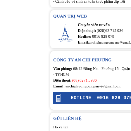
-
Cảnh báo vệ sinh an toàn thực phẩm dịp Tết
QUẢN TRỊ WEB
Chuyên viên tư vấn
Điện thoại:
(028)62.715.936
Hotline:
0916 828 079
Email:
anchiphuongcompany@gmail
CÔNG TY AN CHI PHƯƠNG
Văn phòng:
68/42 Đồng Nai - Phường 15 - Quận
- TP.HCM
Điện thoại:
(08) 6271.5936
Email:
anchiphuongcompany@gmail.com
HOTLINE
0916 828 07
GỬI LIÊN HỆ
Họ và tên: