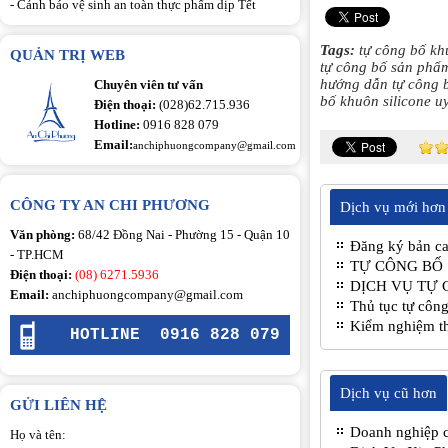
-
Cảnh báo vệ sinh an toàn thực phẩm dịp Tết
Tags:
tự công bố kh
QUẢN TRỊ WEB
tự công bố sản phẩ
hướng dẫn tự công 
Chuyên viên tư vấn
bố khuôn silicone uy
Điện thoại:
(028)62.715.936
Hotline:
0916 828 079
Email:
anchiphuongcompany@gmail.com
CÔNG TY AN CHI PHƯƠNG
Dịch vụ mới hơn
Văn phòng:
68/42 Đồng Nai - Phường 15 - Quận 10
Đăng ký bản ca
- TP.HCM
TỰ CÔNG BỐ
Điện thoại:
(08) 6271.5936
DỊCH VỤ TỰ 
Email:
anchiphuongcompany@gmail.com
Thủ tục tự côn
Kiểm nghiệm th
HOTLINE
0916 828 079
Dịch vụ cũ hơn
GỬI LIÊN HỆ
Doanh nghiệp c
Họ và tên: