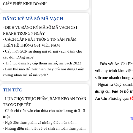
GIẤY PHÉP KINH DOANH
ĐĂNG KÝ MÃ SỐ MÃ VẠCH
-
DỊCH VỤ ĐĂNG KÝ MÃ SỐ MÃ VẠCH GS1
NHANH TRONG 7 NGÀY
-
CÁCH CẬP NHẬT THÔNG TIN SẢN PHẨM
TRÊN HỆ THỐNG GS1 VIỆT NAM
-
Cấp mới GCN sử dụng mã số, mã vạch dành cho
các đối tượng nào?
-
Thủ tục đăng ký cấp thêm mã số, mã vạch 2023
Đến với An Chi Phươn
-
Làm thế nào để thực hiện thay đổi nội dung Giấy
với quy trình làm việ
chứng nhận mã số mã vạch?
silicone nhanh chóng 
Ngoài ra Quý doanh 
TIN TỨC
dụng cụ, bao bì hỗ t
s
An Chi Phương qua
-
LỰA CHỌN THỰC PHẨM, BÁNH KẸO AN TOÀN
TRONG DỊP TẾT
-
Cách chi tiêu vẫn còn thừa cho mức lương từ 3 - 5
triệu
Đ
-
Ngộ độc thực phẩm và những điều nên tránh
-
Những điều cần biết về vệ sinh an toàn thực phẩm