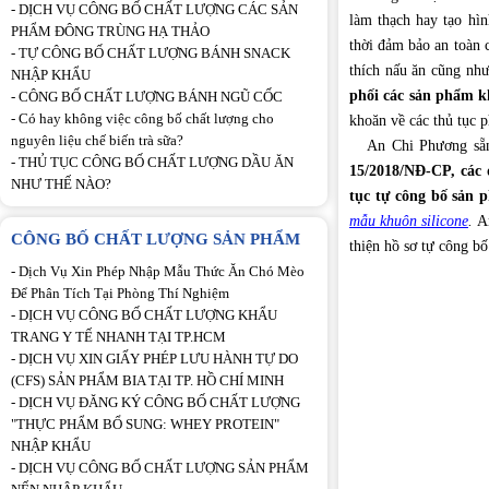
-
DỊCH VỤ CÔNG BỐ CHẤT LƯỢNG CÁC SẢN
làm thạch hay tạo hì
PHẨM ĐÔNG TRÙNG HẠ THẢO
thời đảm bảo an toàn 
-
TỰ CÔNG BỐ CHẤT LƯỢNG BÁNH SNACK
thích nấu ăn cũng nh
NHẬP KHẨU
phối các sản phẩm k
-
CÔNG BỐ CHẤT LƯỢNG BÁNH NGŨ CỐC
-
Có hay không việc công bố chất lượng cho
khoăn về các thủ tục p
nguyên liệu chế biến trà sữa?
An Chi Phương sẵn s
-
THỦ TỤC CÔNG BỐ CHẤT LƯỢNG DẦU ĂN
15/2018/NĐ-CP, các 
NHƯ THẾ NÀO?
tục tự công bố sản 
mẫu khuôn silicone
.
A
CÔNG BỐ CHẤT LƯỢNG SẢN PHẨM
thiện hồ sơ tự công b
-
Dịch Vụ Xin Phép Nhập Mẫu Thức Ăn Chó Mèo
Để Phân Tích Tại Phòng Thí Nghiệm
-
DỊCH VỤ CÔNG BỐ CHẤT LƯỢNG KHẨU
TRANG Y TẾ NHANH TẠI TP.HCM
-
DỊCH VỤ XIN GIẤY PHÉP LƯU HÀNH TỰ DO
(CFS) SẢN PHẨM BIA TẠI TP. HỒ CHÍ MINH
-
DỊCH VỤ ĐĂNG KÝ CÔNG BỐ CHẤT LƯỢNG
"THỰC PHẨM BỔ SUNG: WHEY PROTEIN"
NHẬP KHẨU
-
DỊCH VỤ CÔNG BỐ CHẤT LƯỢNG SẢN PHẨM