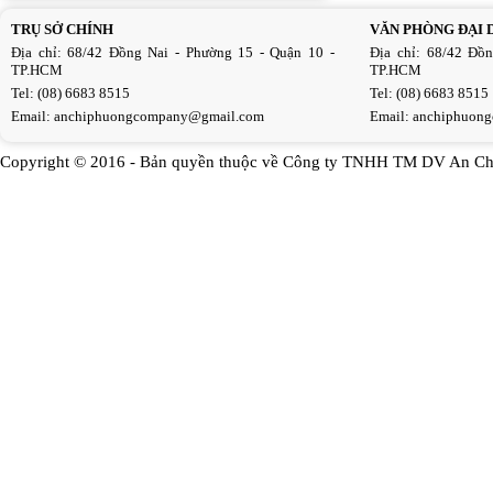
TRỤ SỞ CHÍNH
VĂN PHÒNG ĐẠI 
Địa chỉ: 68/42 Đồng Nai - Phường 15 - Quận 10 -
Địa chỉ: 68/42 Đồ
TP.HCM
TP.HCM
Tel: (08) 6683 8515
Tel: (08) 6683 8515
Email:
anchiphuongcompany@gmail.com
Email:
anchiphuon
Copyright © 2016 - Bản quyền thuộc về Công ty TNHH TM DV An Ch