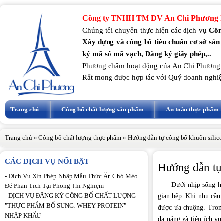
Công ty TNHH TM DV An Chi Phương k
Chúng tôi chuyên thực hiện các dịch vụ
Côn
Xây dựng và công bố tiêu chuẩn cơ sở sản
ký mã số mã vạch, Đăng ký giấy phép,..
Phương châm hoạt động của An Chi Phương
Rất mong được hợp tác với Quý doanh nghi
Trang chủ
Công bố chất lượng sản phẩm
An toàn thực phẩm
Trang chủ
»
Công bố chất lượng thực phẩm
»
Hướng dẫn tự công bố khuôn silic
CÁC DỊCH VỤ NỔI BẬT
Hướng dẫn tự
-
Dịch Vụ Xin Phép Nhập Mẫu Thức Ăn Chó Mèo
Dưới nhịp sống hiện đ
Để Phân Tích Tại Phòng Thí Nghiệm
-
DỊCH VỤ ĐĂNG KÝ CÔNG BỐ CHẤT LƯỢNG
gian bếp. Khi nhu cầu
"THỰC PHẨM BỔ SUNG: WHEY PROTEIN"
được ưa chuộng. Trong
NHẬP KHẨU
đa năng và tiện ích v