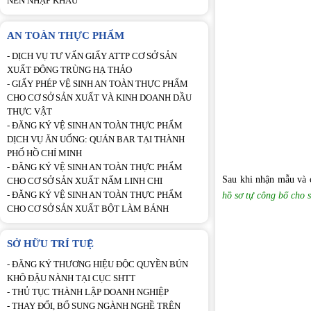
NẾN NHẬP KHẨU
AN TOÀN THỰC PHẨM
-
DỊCH VỤ TƯ VẤN GIẤY ATTP CƠ SỞ SẢN
XUẤT ĐÔNG TRÙNG HẠ THẢO
-
GIẤY PHÉP VỆ SINH AN TOÀN THỰC PHẨM
CHO CƠ SỞ SẢN XUẤT VÀ KINH DOANH DẦU
THỰC VẬT
-
ĐĂNG KÝ VỆ SINH AN TOÀN THỰC PHẨM
DỊCH VỤ ĂN UỐNG: QUÁN BAR TẠI THÀNH
PHỐ HỒ CHÍ MINH
-
ĐĂNG KÝ VỆ SINH AN TOÀN THỰC PHẨM
Sau khi nhận mẫu và c
CHO CƠ SỞ SẢN XUẤT NẤM LINH CHI
-
ĐĂNG KÝ VỆ SINH AN TOÀN THỰC PHẨM
hồ sơ tự công bố cho 
CHO CƠ SỞ SẢN XUẤT BỘT LÀM BÁNH
SỞ HỮU TRÍ TUỆ
-
ĐĂNG KÝ THƯƠNG HIỆU ĐỘC QUYỀN BÚN
KHÔ ĐẬU NÀNH TẠI CỤC SHTT
-
THỦ TỤC THÀNH LẬP DOANH NGHIỆP
-
THAY ĐỔI, BỔ SUNG NGÀNH NGHỀ TRÊN