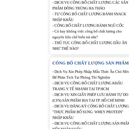
-
DỊCH VỤ CÔNG BỐ CHẤT LƯỢNG CÁC SẢN
PHẨM ĐÔNG TRÙNG HẠ THẢO
-
TỰ CÔNG BỐ CHẤT LƯỢNG BÁNH SNACK
NHẬP KHẨU
-
CÔNG BỐ CHẤT LƯỢNG BÁNH NGŨ CỐC
-
Có hay không việc công bố chất lượng cho
nguyên liệu chế biến trà sữa?
-
THỦ TỤC CÔNG BỐ CHẤT LƯỢNG DẦU ĂN
NHƯ THẾ NÀO?
CÔNG BỐ CHẤT LƯỢNG SẢN PHẨM
-
Dịch Vụ Xin Phép Nhập Mẫu Thức Ăn Chó Mè
Để Phân Tích Tại Phòng Thí Nghiệm
-
DỊCH VỤ CÔNG BỐ CHẤT LƯỢNG KHẨU
TRANG Y TẾ NHANH TẠI TP.HCM
-
DỊCH VỤ XIN GIẤY PHÉP LƯU HÀNH TỰ DO
(CFS) SẢN PHẨM BIA TẠI TP. HỒ CHÍ MINH
-
DỊCH VỤ ĐĂNG KÝ CÔNG BỐ CHẤT LƯỢNG
"THỰC PHẨM BỔ SUNG: WHEY PROTEIN"
NHẬP KHẨU
-
DỊCH VỤ CÔNG BỐ CHẤT LƯỢNG SẢN PHẨ