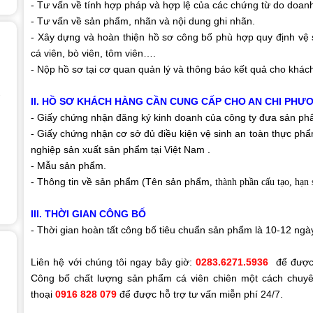
- Tư vấn về tính hợp pháp và hợp lệ của các chứng từ do doan
- Tư vấn về sản phẩm, nhãn và nội dung ghi nhãn.
- Xây dựng và hoàn thiện hồ sơ công bố phù hợp quy định vệ 
cá viên, bò viên, tôm viên….
- Nộp hồ sơ tại cơ quan quản lý và thông báo kết quả cho khác
II. HỒ SƠ KHÁCH HÀNG CẦN CUNG CẤP CHO AN CHI PHƯ
- Giấy chứng nhận đăng ký kinh doanh của công ty đưa sản phẩ
- Giấy chứng nhận cơ sở đủ điều kiện vệ sinh an toàn thực ph
nghiệp sản xuất sản phẩm tại Việt Nam .
- Mẫu sản phẩm.
- Thông tin về sản phẩm (Tên sản phẩm
, thành phần cấu tạo, hạn 
III. THỜI GIAN CÔNG BỐ
- Thời gian hoàn tất công bố tiêu chuẩn sản phẩm là 10-12 ngày
Liên hệ với chúng tôi ngay bây giờ:
0283.6271.5936
để được 
Công bố chất lượng sản phẩm cá viên chiên một cách chuyên
thoại
0916 828 079
để được hỗ trợ tư vấn miễn phí 24/7.