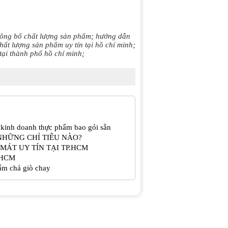
 công bố chất lượng sản phẩm; hướng dẫn
ất lượng sản phẩm uy tín tại hồ chí minh;
tại thành phố hồ chí minh;
 kinh doanh thực phẩm bao gói sẵn
NHỮNG CHỈ TIÊU NÀO?
MÁT UY TÍN TẠI TP.HCM
P.HCM
ẩm chả giò chay