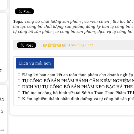
Tags:
công bố chất lượng sản phẩm
,
cá viên chiên
,
thủ tục tự
thủ tục công bố chất lượng sản phẩm; đăng ký bản tự công bố ch
tự công bố sản phẩm; tu cong bo san pham; dịch vụ tự công bố 
4.5
/
5
trong
1
lượt
o
Dịch vụ mới hơn
ấy
Đăng ký bản cam kết an toàn thực phẩm cho doanh nghiệp
TỰ CÔNG BỐ SẢN PHẨM BÁNH CẦN KIỂM NGHIỆM 
DỊCH VỤ TỰ CÔNG BỐ SẢN PHẨM KẸO BẠC HÀ THE 
Thủ tục tự công bố bình sữa tại Sở An Toàn Thực Phẩm T
Kiểm nghiệm thành phần dinh dưỡng và tự công bố sản ph
ÀN
 5
hẩm