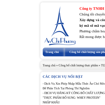
Công ty TNHH 
Chúng tôi chuyên
Xây dựng và côn
ký mã số mã vạc
Phương châm hoạ
Rất mong được h
Trang chủ
Công bố chất lượng sản p
Trang chủ
»
Công bố chất lượng thực phẩm
»
TỰ
CÁC DỊCH VỤ NỔI BẬT
-
Dịch Vụ Xin Phép Nhập Mẫu Thức Ăn Chó Mè
Để Phân Tích Tại Phòng Thí Nghiệm
-
DỊCH VỤ ĐĂNG KÝ CÔNG BỐ CHẤT LƯỢNG
"THỰC PHẨM BỔ SUNG: WHEY PROTEIN"
NHẬP KHẨU