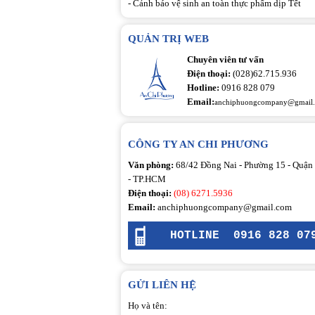
-
Cảnh báo vệ sinh an toàn thực phẩm dịp Tết
QUẢN TRỊ WEB
Chuyên viên tư vấn
Điện thoại:
(028)62.715.936
Hotline:
0916 828 079
Email:
anchiphuongcompany@gmail
CÔNG TY AN CHI PHƯƠNG
Văn phòng:
68/42 Đồng Nai - Phường 15 - Quận
- TP.HCM
Điện thoại:
(08) 6271.5936
Email:
anchiphuongcompany@gmail.com
HOTLINE
0916 828 07
GỬI LIÊN HỆ
Họ và tên: