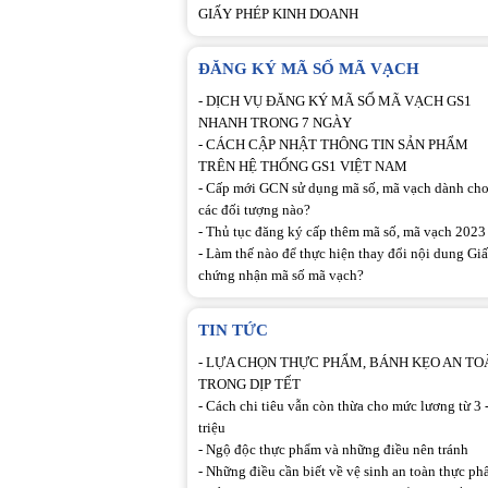
GIẤY PHÉP KINH DOANH
ĐĂNG KÝ MÃ SỐ MÃ VẠCH
-
DỊCH VỤ ĐĂNG KÝ MÃ SỐ MÃ VẠCH GS1
NHANH TRONG 7 NGÀY
-
CÁCH CẬP NHẬT THÔNG TIN SẢN PHẨM
TRÊN HỆ THỐNG GS1 VIỆT NAM
-
Cấp mới GCN sử dụng mã số, mã vạch dành ch
các đối tượng nào?
-
Thủ tục đăng ký cấp thêm mã số, mã vạch 2023
-
Làm thế nào để thực hiện thay đổi nội dung Gi
chứng nhận mã số mã vạch?
TIN TỨC
-
LỰA CHỌN THỰC PHẨM, BÁNH KẸO AN TO
TRONG DỊP TẾT
-
Cách chi tiêu vẫn còn thừa cho mức lương từ 3 -
triệu
-
Ngộ độc thực phẩm và những điều nên tránh
-
Những điều cần biết về vệ sinh an toàn thực p