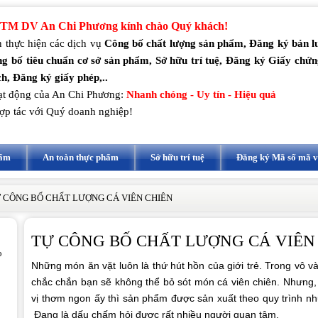
TM DV An Chi Phương kính chào Quý khách!
 thực hiện các dịch vụ
Công bố chất lượng sản phẩm, Đăng ký bản 
g bố tiêu chuẩn cơ sở sản phẩm, Sở hữu trí tuệ, Đăng ký Giấy chứ
h, Đăng ký giấy phép,..
t động của An Chi Phương:
Nhanh chóng - Uy tín - Hiệu quả
ợp tác với Quý doanh nghiệp!
hẩm
An toàn thực phẩm
Sở hữu trí tuệ
Đăng ký Mã số mã 
 CÔNG BỐ CHẤT LƯỢNG CÁ VIÊN CHIÊN
TỰ CÔNG BỐ CHẤT LƯỢNG CÁ VIÊN
o
Những món ăn vặt luôn là thứ hút hồn của giới trẻ. Trong vô v
chắc chắn bạn sẽ không thể bỏ sót món cá viên chiên. Nhưng,
vị thơm ngon ấy thì sản phẩm được sản xuất theo quy trình n
Đang là dấu chấm hỏi được rất nhiều người quan tâm.