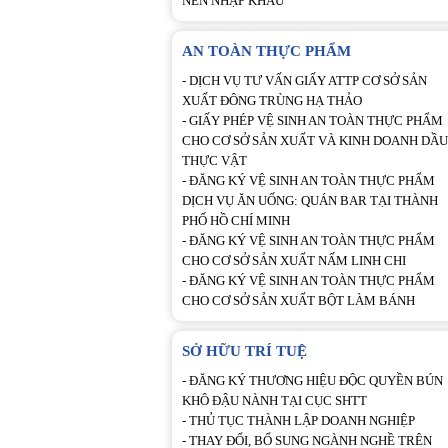
NẾN NHẬP KHẨU
AN TOÀN THỰC PHẨM
-
DỊCH VỤ TƯ VẤN GIẤY ATTP CƠ SỞ SẢN
XUẤT ĐÔNG TRÙNG HẠ THẢO
-
GIẤY PHÉP VỆ SINH AN TOÀN THỰC PHẨM
CHO CƠ SỞ SẢN XUẤT VÀ KINH DOANH DẦU
THỰC VẬT
-
ĐĂNG KÝ VỆ SINH AN TOÀN THỰC PHẨM
DỊCH VỤ ĂN UỐNG: QUÁN BAR TẠI THÀNH
PHỐ HỒ CHÍ MINH
-
ĐĂNG KÝ VỆ SINH AN TOÀN THỰC PHẨM
CHO CƠ SỞ SẢN XUẤT NẤM LINH CHI
-
ĐĂNG KÝ VỆ SINH AN TOÀN THỰC PHẨM
CHO CƠ SỞ SẢN XUẤT BỘT LÀM BÁNH
SỞ HỮU TRÍ TUỆ
-
ĐĂNG KÝ THƯƠNG HIỆU ĐỘC QUYỀN BÚN
KHÔ ĐẬU NÀNH TẠI CỤC SHTT
-
THỦ TỤC THÀNH LẬP DOANH NGHIỆP
-
THAY ĐỔI, BỔ SUNG NGÀNH NGHỀ TRÊN